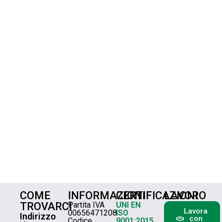
COME
INFORMAZIONI
CERTIFICAZIONI
LAVORO
TROVARCI
Partita IVA
UNI EN
Lavora
00656471208
ISO
Indirizzo
con
Codice
9001:2015