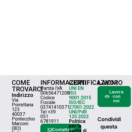
COME
INFORMAZIONI
CERTIFICAZIONI
LAVORO
TROVARCI
Partita IVA
UNI EN
Lavora
00656471208
ISO
Indirizzo
con
Codice
9001:2015
Via
noi
Fiscale
ISO/IEC
Porrettana
03741410371
27001:2022
123
Tel +39
UNI/PdR
40037
051
125:2022
Pontecchio
Condividi
6781911
Politica
Marconi
per la
questa
(BO)
Contattaci
parità di